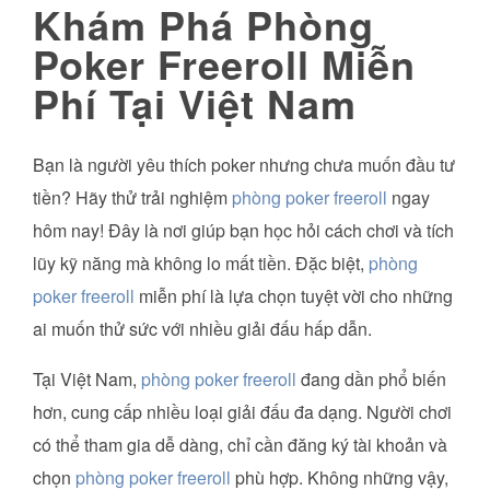
Khám Phá Phòng
Poker Freeroll Miễn
Phí Tại Việt Nam
Bạn là người yêu thích poker nhưng chưa muốn đầu tư
tiền? Hãy thử trải nghiệm
phòng poker freeroll
ngay
hôm nay! Đây là nơi giúp bạn học hỏi cách chơi và tích
lũy kỹ năng mà không lo mất tiền. Đặc biệt,
phòng
poker freeroll
miễn phí là lựa chọn tuyệt vời cho những
ai muốn thử sức với nhiều giải đấu hấp dẫn.
Tại Việt Nam,
phòng poker freeroll
đang dần phổ biến
hơn, cung cấp nhiều loại giải đấu đa dạng. Người chơi
có thể tham gia dễ dàng, chỉ cần đăng ký tài khoản và
chọn
phòng poker freeroll
phù hợp. Không những vậy,