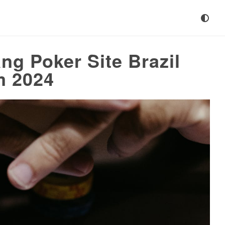
g Poker Site Brazil
m 2024