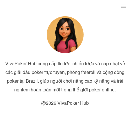
VivaPoker Hub cung cấp tin tức, chiến lược và cập nhật về
các giải đấu poker trực tuyến, phòng freeroll và cộng đồng
poker tại Brazil, giúp người chơi nâng cao kỹ năng và trải
nghiệm hoàn toàn mới trong thế giới poker online.
@2026 VivaPoker Hub