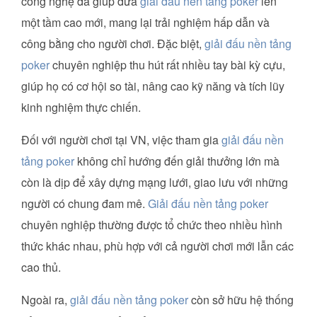
công nghệ đã giúp đưa
giải đấu nền tảng poker
lên
một tầm cao mới, mang lại trải nghiệm hấp dẫn và
công bằng cho người chơi. Đặc biệt,
giải đấu nền tảng
poker
chuyên nghiệp thu hút rất nhiều tay bài kỳ cựu,
giúp họ có cơ hội so tài, nâng cao kỹ năng và tích lũy
kinh nghiệm thực chiến.
Đối với người chơi tại VN, việc tham gia
giải đấu nền
tảng poker
không chỉ hướng đến giải thưởng lớn mà
còn là dịp để xây dựng mạng lưới, giao lưu với những
người có chung đam mê.
Giải đấu nền tảng poker
chuyên nghiệp thường được tổ chức theo nhiều hình
thức khác nhau, phù hợp với cả người chơi mới lẫn các
cao thủ.
Ngoài ra,
giải đấu nền tảng poker
còn sở hữu hệ thống