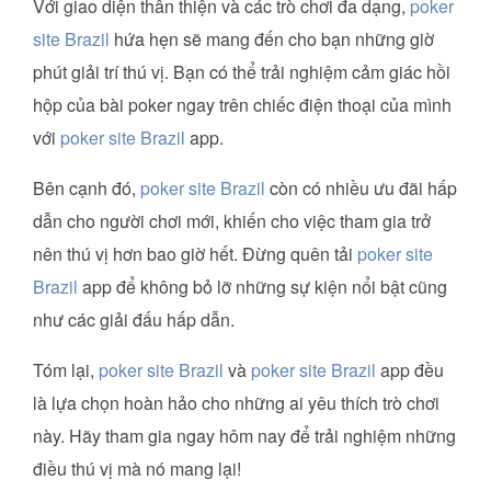
Với giao diện thân thiện và các trò chơi đa dạng,
poker
site Brazil
hứa hẹn sẽ mang đến cho bạn những giờ
phút giải trí thú vị. Bạn có thể trải nghiệm cảm giác hồi
hộp của bài poker ngay trên chiếc điện thoại của mình
với
poker site Brazil
app.
Bên cạnh đó,
poker site Brazil
còn có nhiều ưu đãi hấp
dẫn cho người chơi mới, khiến cho việc tham gia trở
nên thú vị hơn bao giờ hết. Đừng quên tải
poker site
Brazil
app để không bỏ lỡ những sự kiện nổi bật cũng
như các giải đấu hấp dẫn.
Tóm lại,
poker site Brazil
và
poker site Brazil
app đều
là lựa chọn hoàn hảo cho những ai yêu thích trò chơi
này. Hãy tham gia ngay hôm nay để trải nghiệm những
điều thú vị mà nó mang lại!