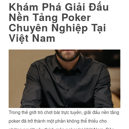
Khám Phá Giải Đấu
Nền Tảng Poker
Chuyên Nghiệp Tại
Việt Nam
Trong thế giới trò chơi bài trực tuyến, giải đấu nền tảng
poker đã trở thành một phần không thể thiếu cho