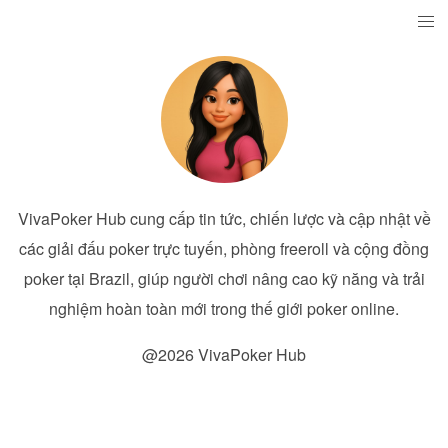
VivaPoker Hub cung cấp tin tức, chiến lược và cập nhật về
các giải đấu poker trực tuyến, phòng freeroll và cộng đồng
poker tại Brazil, giúp người chơi nâng cao kỹ năng và trải
nghiệm hoàn toàn mới trong thế giới poker online.
@2026 VivaPoker Hub